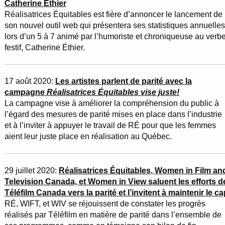
Catherine Éthier
Réalisatrices Équitables est fière d’annoncer le lancement de
son nouvel outil web qui présentera ses statistiques annuelles
lors d’un 5 à 7 animé par l’humoriste et chroniqueuse au verb
festif, Catherine Éthier.
17 août 2020:
Les artistes parlent de parité avec la
campagne
Réalisatrices Équitables vise juste!
La campagne vise à améliorer la compréhension du public à
l’égard des mesures de parité mises en place dans l’industrie
et à l’inviter à appuyer le travail de RÉ pour que les femmes
aient leur juste place en réalisation au Québec.
29 juillet 2020:
Réalisatrices Équitables, Women in Film an
Television Canada, et Women in View saluent les efforts d
Téléfilm Canada vers la parité et l’invitent à maintenir le c
RÉ, WIFT, et WIV se réjouissent de constater les progrès
réalisés par Téléfilm en matière de parité dans l’ensemble de