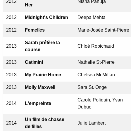
2012
Nisha Pahuja
Her
2012
Midnight's Children
Deepa Mehta
2012
Femelles
Marie-Josée Saint-Pierre
Sarah préfère la
2013
Chloé Robichaud
course
2013
Catimini
Nathalie St-Pierre
2013
My Prairie Home
Chelsea McMillan
2013
Molly Maxwell
Sara St. Onge
Carole Poliquin, Yvan
2014
L'empreinte
Dubuc
Un film de chasse
2014
Julie Lambert
de filles