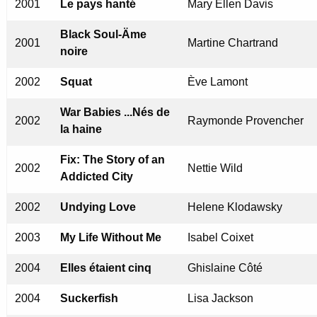
2001
Le pays hanté
Mary Ellen Davis
Black Soul-Äme
2001
Martine Chartrand
noire
2002
Squat
Ève Lamont
War Babies ...Nés de
2002
Raymonde Provencher
la haine
Fix: The Story of an
2002
Nettie Wild
Addicted City
2002
Undying Love
Helene Klodawsky
2003
My Life Without Me
Isabel Coixet
2004
Elles étaient cinq
Ghislaine Côté
2004
Suckerfish
Lisa Jackson