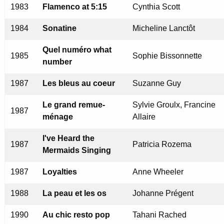
1983
Flamenco at 5:15
Cynthia Scott
1984
Sonatine
Micheline Lanctôt
Quel numéro what
1985
Sophie Bissonnette
number
1987
Les bleus au coeur
Suzanne Guy
Le grand remue-
Sylvie Groulx, Francine
1987
ménage
Allaire
I've Heard the
1987
Patricia Rozema
Mermaids Singing
1987
Loyalties
Anne Wheeler
1988
La peau et les os
Johanne Prégent
1990
Au chic resto pop
Tahani Rached