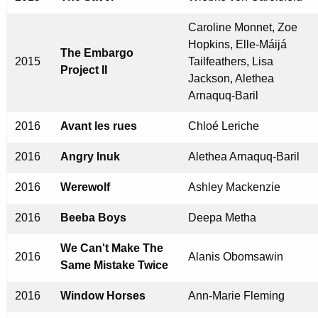
Caroline Monnet, Zoe
Hopkins, Elle-Máijá
The Embargo
2015
Tailfeathers, Lisa
Project II
Jackson, Alethea
Arnaquq-Baril
2016
Avant les rues
Chloé Leriche
2016
Angry Inuk
Alethea Arnaquq-Baril
2016
Werewolf
Ashley Mackenzie
2016
Beeba Boys
Deepa Metha
We Can't Make The
2016
Alanis Obomsawin
Same Mistake Twice
2016
Window Horses
Ann-Marie Fleming