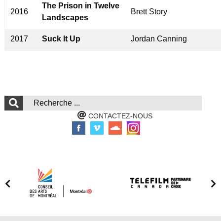
The Prison in Twelve
2016
Brett Story
Landscapes
2017
Suck It Up
Jordan Canning
CONTACTEZ-NOUS