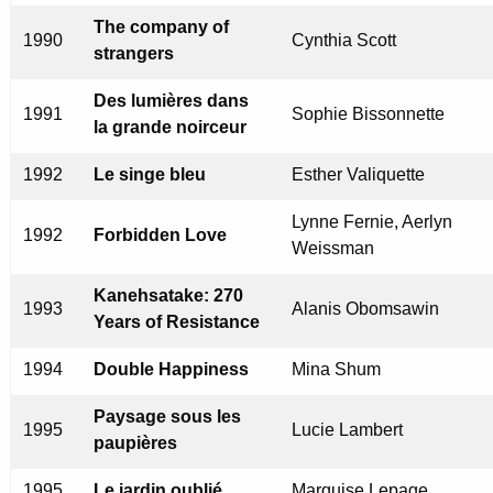
The company of
1990
Cynthia Scott
strangers
Des lumières dans
1991
Sophie Bissonnette
la grande noirceur
1992
Le singe bleu
Esther Valiquette
Lynne Fernie, Aerlyn
1992
Forbidden Love
Weissman
Kanehsatake: 270
1993
Alanis Obomsawin
Years of Resistance
1994
Double Happiness
Mina Shum
Paysage sous les
1995
Lucie Lambert
paupières
1995
Le jardin oublié
Marquise Lepage