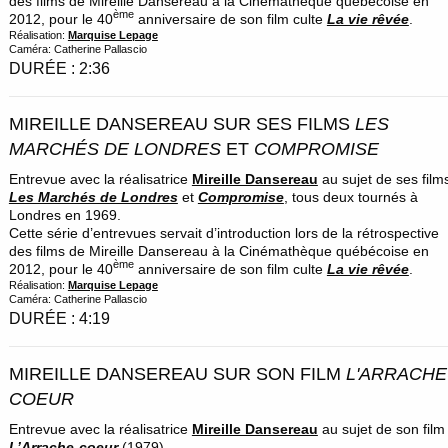
des films de Mireille Dansereau à la Cinémathèque québécoise en
ème
2012, pour le 40
anniversaire de son film culte
La vie rêvée
.
Réalisation:
Marquise Lepage
Caméra: Catherine Pallascio
DURÉE : 2:36
MIREILLE DANSEREAU SUR SES FILMS
LES
MARCHÉS DE LONDRES
ET
COMPROMISE
Entrevue avec la réalisatrice
Mireille Dansereau
au sujet de ses film
Les Marchés de Londres
et
Compromise
, tous deux tournés à
Londres en 1969.
Cette série d’entrevues servait d’introduction lors de la rétrospective
des films de Mireille Dansereau à la Cinémathèque québécoise en
ème
2012, pour le 40
anniversaire de son film culte
La vie rêvée
.
Réalisation:
Marquise Lepage
Caméra: Catherine Pallascio
DURÉE : 4:19
MIREILLE DANSEREAU SUR SON FILM
L'ARRACHE
COEUR
Entrevue avec la réalisatrice
Mireille Dansereau
au sujet de son film
L’Arrache-coeur
(1979).