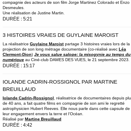
compagnie des acteurs de son film Jorge Martinez Colorado et Enzo
Desmeules.
Une réalisation de Justine Martin.
DURÉE : 5:21
3 HISTOIRES VRAIES DE GUYLAINE MAROIST
La réalisatrice
Guylaine Maroist
partage 3 histoires vraies lors de la
projection de son long métrage documentaire (co-réalisé avec
Léa
Clermont-Dion
)
Je vous salue salope: la misogynie au temps du
numérique
au Ciné-club DAMES DES VUES, le 21 septembre 2023.
DURÉE : 15:17
IOLANDE CADRIN-ROSSIGNOL PAR MARTINE
BREUILLAUD
Iolande Cadrin-Rossignol
, réalisatrice de documentaires depuis pl
de 40 ans, a fait quatre films en compagnie de son ami le regretté
astrophysicien Hubert Reeves. Elle nous parle dans cette capsule de
leur engagement envers la terre et l’Océan.
Réalisé par
Martine Breuillaud
DURÉE : 4:42