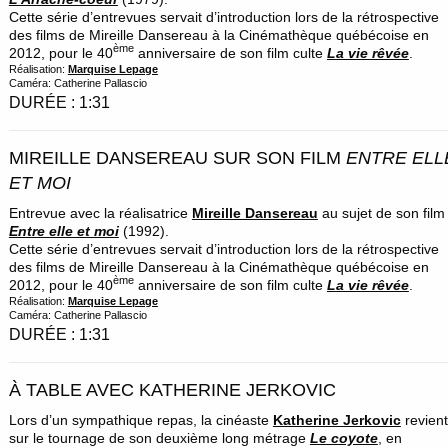
Cette série d’entrevues servait d’introduction lors de la rétrospective
des films de Mireille Dansereau à la Cinémathèque québécoise en
ème
2012, pour le 40
anniversaire de son film culte
La vie rêvée
.
Réalisation:
Marquise Lepage
Caméra: Catherine Pallascio
DURÉE : 1:31
MIREILLE DANSEREAU SUR SON FILM
ENTRE ELL
ET MOI
Entrevue avec la réalisatrice
Mireille Dansereau
au sujet de son film
Entre elle et moi
(1992).
Cette série d’entrevues servait d’introduction lors de la rétrospective
des films de Mireille Dansereau à la Cinémathèque québécoise en
ème
2012, pour le 40
anniversaire de son film culte
La vie rêvée
.
Réalisation:
Marquise Lepage
Caméra: Catherine Pallascio
DURÉE : 1:31
À TABLE AVEC KATHERINE JERKOVIC
Lors d’un sympathique repas, la cinéaste
Katherine Jerkovic
revient
sur le tournage de son deuxième long métrage
Le coyote
, en