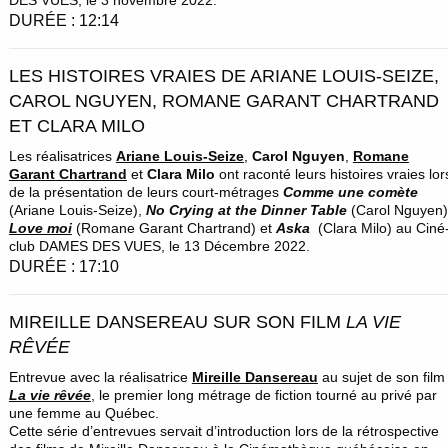
DURÉE : 12:14
LES HISTOIRES VRAIES DE ARIANE LOUIS-SEIZE,
CAROL NGUYEN, ROMANE GARANT CHARTRAND
ET CLARA MILO
Les réalisatrices
Ariane Louis-Seize
,
Carol Nguyen
,
Romane
Garant Chartrand
et
Clara Milo
ont raconté leurs histoires vraies lor
de la présentation de leurs court-métrages
Comme une comète
(Ariane Louis-Seize),
No Crying at the Dinner Table
(Carol Nguyen)
Love moi
(Romane Garant Chartrand) et
Aska
(Clara Milo) au Ciné
club DAMES DES VUES, le 13 Décembre 2022.
DURÉE : 17:10
MIREILLE DANSEREAU SUR SON FILM
LA VIE
RÊVÉE
Entrevue avec la réalisatrice
Mireille Dansereau
au sujet de son film
La vie rêvée
, le premier long métrage de fiction tourné au privé par
une femme au Québec.
Cette série d’entrevues servait d’introduction lors de la rétrospective