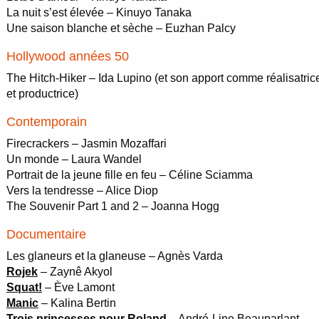
La nuit s’est élevée – Kinuyo Tanaka
Une saison blanche et sèche – Euzhan Palcy
Hollywood années 50
The Hitch-Hiker – Ida Lupino (et son apport comme réalisatric
et productrice)
Contemporain
Firecrackers – Jasmin Mozaffari
Un monde – Laura Wandel
Portrait de la jeune fille en feu – Céline Sciamma
Vers la tendresse – Alice Diop
The Souvenir Part 1 and 2 – Joanna Hogg
Documentaire
Les glaneurs et la glaneuse – Agnès Varda
Rojek
– Zaynê Akyol
Squat!
– Ève Lamont
Manic
– Kalina Bertin
Trois princesses pour Roland
– André-Line Beauparlant