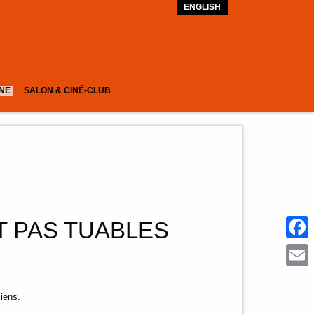
ENGLISH
GNE
SALON & CINÉ-CLUB
T PAS TUABLES
Face
Emai
ciens.