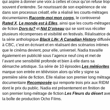
qui aspire à donner une voix à celles et ceux qu’on refuse trop
souvent d’entendre. Se nourissant de son expérience de vie
dans son processus créatif, elle a réalisé les courts-métrages
documentaires
Raconte-moi mon corps
, le controversé
Rated X
,
Le monde est à Elles
, ainsi que les courts-métrage
de fiction
Dors-tu?
et
Nid D’oiseau
qui se sont vus récolter
plusieurs récompenses et visibilité en festivals. Réalisatrice d
la série anthologique
Black Life: A Canadian History
diffusé
à CBC, c’est en écrivant et en réalisant des scénarios intimes
que le cinéma devient, pour elle, universel. Nadia travaille
également en publicité sous l’agence neuf cinq et met de
l’avant une sensibilité profonde et bien à elle dans sa
démarche artistique. Sa série de 10 épisodes
Les météorites
marque son entrée en télévision alors qu’elle y signe sa
première série de fiction. Elle réalise son premier long métrag
documentaire
Recomposée
qui remporte trois prix aux RIDM
dont le prix du public. Nadia est présentement en finition de
son premier long-métrage de fiction
Les Fleurs du désert
ave
la boîte de production Ocho Films.