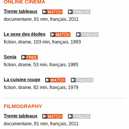
ONLINE CINEMA
Trente tableaux
documentaire
81 min
français
2011
Le sexe des étoiles
fiction
drame
103 min
français
1993
Sonia
fiction
drame
53 min
français
1985
La cuisine rouge
fiction
drame
82 min
français
1979
FILMOGRAPHY
Trente tableaux
documentaire
81 min
français
2011