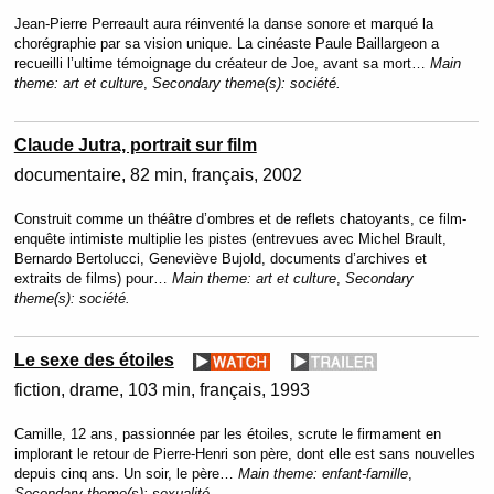
Jean-Pierre Perreault aura réinventé la danse sonore et marqué la
chorégraphie par sa vision unique. La cinéaste Paule Baillargeon a
recueilli l’ultime témoignage du créateur de Joe, avant sa mort…
Main
theme:
art et culture
,
Secondary theme(s):
société.
Claude Jutra, portrait sur film
documentaire
82 min
français
2002
Construit comme un théâtre d’ombres et de reflets chatoyants, ce film-
enquête intimiste multiplie les pistes (entrevues avec Michel Brault,
Bernardo Bertolucci, Geneviève Bujold, documents d’archives et
extraits de films) pour…
Main theme:
art et culture
,
Secondary
theme(s):
société.
Le sexe des étoiles
fiction
drame
103 min
français
1993
Camille, 12 ans, passionnée par les étoiles, scrute le firmament en
implorant le retour de Pierre-Henri son père, dont elle est sans nouvelles
depuis cinq ans. Un soir, le père…
Main theme:
enfant-famille
,
Secondary theme(s):
sexualité.