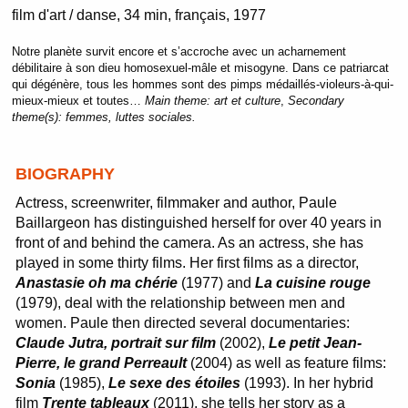
film d'art / danse
34 min
français
1977
Notre planète survit encore et s’accroche avec un acharnement
débilitaire à son dieu homosexuel-mâle et misogyne. Dans ce patriarcat
qui dégénère, tous les hommes sont des pimps médaillés-violeurs-à-qui-
mieux-mieux et toutes…
Main theme:
art et culture
,
Secondary
theme(s):
femmes, luttes sociales.
BIOGRAPHY
Actress, screenwriter, filmmaker and author, Paule
Baillargeon has distinguished herself for over 40 years in
front of and behind the camera. As an actress, she has
played in some thirty films. Her first films as a director,
Anastasie oh ma chérie
(1977) and
La cuisine rouge
(1979), deal with the relationship between men and
women. Paule then directed several documentaries:
Claude Jutra, portrait sur film
(2002),
Le petit Jean-
Pierre, le grand Perreault
(2004) as well as feature films:
Sonia
(1985),
Le sexe des étoiles
(1993). In her hybrid
film
Trente tableaux
(2011), she tells her story as a