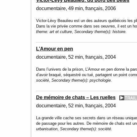
Victor-Lévy Beaulieu: du bord des bêtes
documentaire
49 min
français
2006
Victor-Lévy Beaulieu est un des auteurs québécois les pl
Dans la vie privée comme dans ses oeuvres, il est un
theme:
art et culture
,
Secondary theme(s):
histoire.
L’Amour en pen
documentaire
52 min
français
2004
Dans l’univers de la prison, L’Amour en pen donne la par
d’avoir braqué, séquestré ou tué, partagent un point c
société
,
Secondary theme(s):
psychologie.
De mémoire de chats – Les ruelles
documentaire
52 min
français
2004
La grande ville cache ses secrets dans un réseau unique 
de passage pour les autres. De mémoire de chats est u
urbanisation
,
Secondary theme(s):
société.