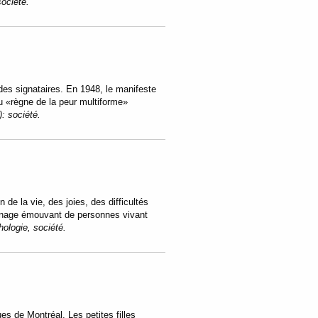
société.
des signataires. En 1948, le manifeste
u «règne de la peur multiforme»
):
société.
e la vie, des joies, des difficultés
gnage émouvant de personnes vivant
ologie, société.
es de Montréal. Les petites filles