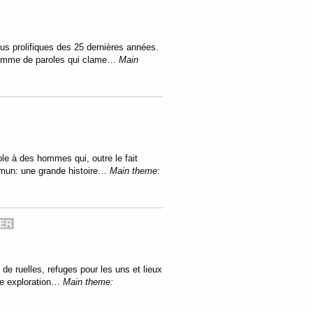
us prolifiques des 25 dernières années.
 homme de paroles qui clame…
Main
ole à des hommes qui, outre le fait
ommun: une grande histoire…
Main theme:
de ruelles, refuges pour les uns et lieux
ne exploration…
Main theme: