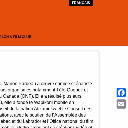
FRANÇAIS
ALON & FILM CLUB
ns, Manon Barbeau
a œuvré comme scénariste
sieurs organismes notamment Télé-Québec et
 du Canada (ONF). Elle a réalisé plusieurs
Face
, elle a fondé le Wapikoni mobile en
nseil de la nation Atikamekw et le Conseil des
Emai
tions, avec le soutien de l’Assemblée des
bec et du Labrador et l’Office national du film
obile, studio ambulant de créations vidéo et