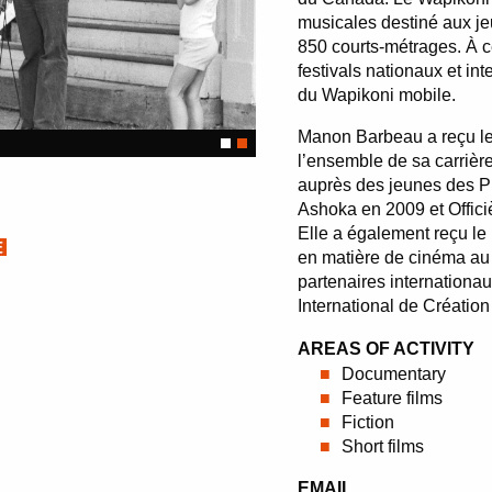
musicales destiné aux je
850 courts-métrages. À c
festivals nationaux et in
du Wapikoni mobile.
Manon Barbeau a reçu l
l’ensemble de sa carriè
auprès des jeunes des P
Ashoka en 2009 et Offici
Elle a également reçu le 
en matière de cinéma au
partenaires internationa
International de Créatio
AREAS OF ACTIVITY
Documentary
Feature films
Fiction
Short films
EMAIL