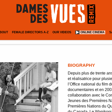
BOUT
FEMALE DIRECTORS A-Z
OUR VIDEOS
ONLINE CINEMA
S
BIOGRAPHY
Depuis plus de trente a
et réalisatrice pour plu
l’Office national du film
documentaires et en 2003
collaboration avec le Co
Jeunes des Premières Na
Premières Nations du Qué
du Canada. Le Wapikoni m