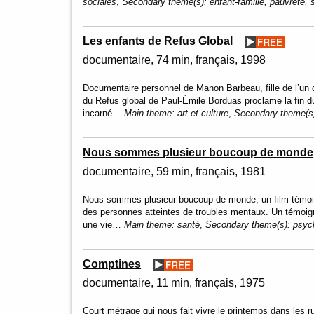
sociales
,
Secondary theme(s):
enfant-famille, pauvreté, 
Les enfants de Refus Global
documentaire
74 min
français
1998
Documentaire personnel de Manon Barbeau, fille de l’un 
du Refus global de Paul-Émile Borduas proclame la fin d
incarné…
Main theme:
art et culture
,
Secondary theme(s
Nous sommes plusieur boucoup de monde
documentaire
59 min
français
1981
Nous sommes plusieur boucoup de monde, un film témoin d
des personnes atteintes de troubles mentaux. Un témoi
une vie…
Main theme:
santé
,
Secondary theme(s):
psych
Comptines
documentaire
11 min
français
1975
Court métrage qui nous fait vivre le printemps dans les ru