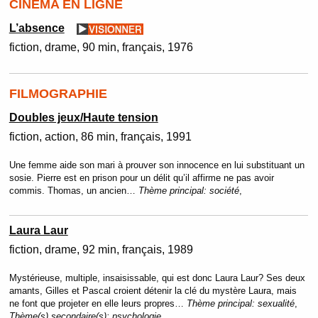
CINÉMA EN LIGNE
L’absence
fiction
drame
90 min
français
1976
FILMOGRAPHIE
Doubles jeux/Haute tension
fiction
action
86 min
français
1991
Une femme aide son mari à prouver son innocence en lui substituant un
sosie. Pierre est en prison pour un délit qu’il affirme ne pas avoir
commis. Thomas, un ancien…
Thème principal:
société
,
Laura Laur
fiction
drame
92 min
français
1989
Mystérieuse, multiple, insaisissable, qui est donc Laura Laur? Ses deux
amants, Gilles et Pascal croient détenir la clé du mystère Laura, mais
ne font que projeter en elle leurs propres…
Thème principal:
sexualité
,
Thème(s) secondaire(s):
psychologie.