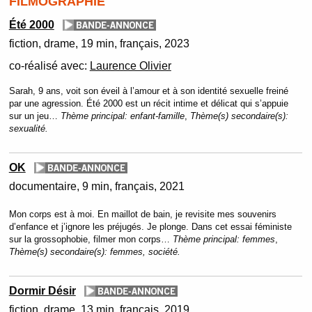
FILMOGRAPHIE
Été 2000
fiction
drame
19 min
français
2023
co-réalisé avec:
Laurence Olivier
Sarah, 9 ans, voit son éveil à l’amour et à son identité sexuelle freiné
par une agression. Été 2000 est un récit intime et délicat qui s’appuie
sur un jeu…
Thème principal:
enfant-famille
,
Thème(s) secondaire(s):
sexualité.
OK
documentaire
9 min
français
2021
Mon corps est à moi. En maillot de bain, je revisite mes souvenirs
d’enfance et j’ignore les préjugés. Je plonge. Dans cet essai féministe
sur la grossophobie, filmer mon corps…
Thème principal:
femmes
,
Thème(s) secondaire(s):
femmes, société.
Dormir Désir
fiction
drame
13 min
français
2019