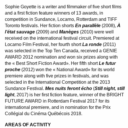
Sophie Goyette is a writer and filmmaker of five short films
and a first fiction feature winners of 13 awards, in
competition in Sundance, Locarno, Rotterdam and TIFF
Toronto festivals. Her fiction shorts
En parallèle
(2008),
À
l’état sauvage
(2009) and
Manèges
(2010) were well
received on the international festival circuit. Premiered at
Locarno Film Festival, her fourth short
La ronde
(2011)
was selected in the Top Ten Canada, received a GENIE
AWARD 2012 nomination and won six prizes along with
the « Best Short Fiction Award». Her fifth short
Le futur
proche
(2012) won the « National Award» for its world
premiere along with five prizes in festivals, and was
selected in the International Competition at the 2013
Sundance Festival.
Mes nuits feront écho
(
Still night, still
light
, 2017) is her first fiction feature, winner of the BRIGHT
FUTURE AWARD in Rotterdam Festival 2017 for its
international premiere, and in nomination for the Prix
Collégial du Cinéma Québécois 2018.
AREAS OF ACTIVITY