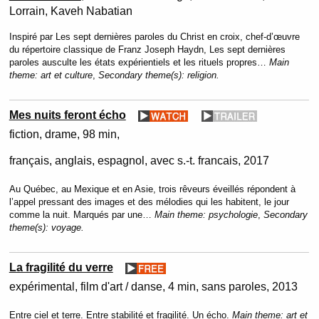
Lorrain, Kaveh Nabatian
Inspiré par Les sept dernières paroles du Christ en croix, chef-d’œuvre
du répertoire classique de Franz Joseph Haydn, Les sept dernières
paroles ausculte les états expérientiels et les rituels propres…
Main
theme:
art et culture
,
Secondary theme(s):
religion.
Mes nuits feront écho
fiction
drame
98 min
français, anglais, espagnol, avec s.-t. francais
2017
Au Québec, au Mexique et en Asie, trois rêveurs éveillés répondent à
l’appel pressant des images et des mélodies qui les habitent, le jour
comme la nuit. Marqués par une…
Main theme:
psychologie
,
Secondary
theme(s):
voyage.
La fragilité du verre
expérimental, film d'art / danse
4 min
sans paroles
2013
Entre ciel et terre. Entre stabilité et fragilité. Un écho.
Main theme:
art et