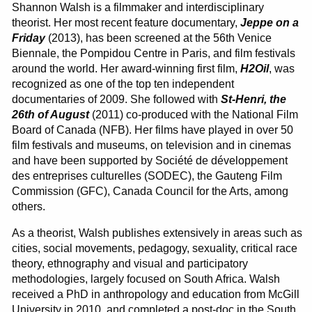
Shannon Walsh is a filmmaker and interdisciplinary
theorist. Her most recent feature documentary,
Jeppe on a
Friday
(2013), has been screened at the 56th Venice
Biennale, the Pompidou Centre in Paris, and film festivals
around the world. Her award-winning first film,
H2Oil
, was
recognized as one of the top ten independent
documentaries of 2009. She followed with
St-Henri, the
26th of August
(2011) co-produced with the National Film
Board of Canada (NFB). Her films have played in over 50
film festivals and museums, on television and in cinemas
and have been supported by Société de développement
des entreprises culturelles (SODEC), the Gauteng Film
Commission (GFC), Canada Council for the Arts, among
others.
As a theorist, Walsh publishes extensively in areas such as
cities, social movements, pedagogy, sexuality, critical race
theory, ethnography and visual and participatory
methodologies, largely focused on South Africa. Walsh
received a PhD in anthropology and education from McGill
University in 2010, and completed a post-doc in the South