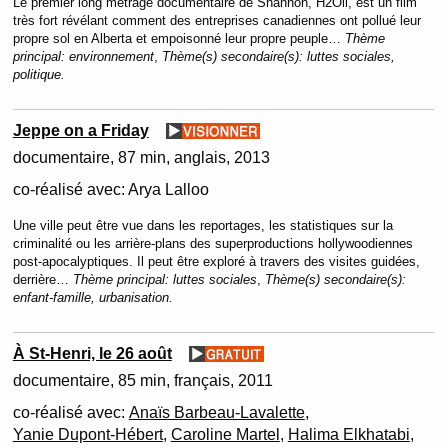
Le premier long métrage documentaire de Shannon, H2Oil, est un film
très fort révélant comment des entreprises canadiennes ont pollué leur
propre sol en Alberta et empoisonné leur propre peuple…
Thème
principal:
environnement
,
Thème(s) secondaire(s):
luttes sociales,
politique.
Jeppe on a Friday
documentaire
87 min
anglais
2013
co-réalisé avec:
Arya Lalloo
Une ville peut être vue dans les reportages, les statistiques sur la
criminalité ou les arrière-plans des superproductions hollywoodiennes
post-apocalyptiques. Il peut être exploré à travers des visites guidées,
derrière…
Thème principal:
luttes sociales
,
Thème(s) secondaire(s):
enfant-famille, urbanisation.
À St-Henri, le 26 août
documentaire
85 min
français
2011
co-réalisé avec:
Anaïs Barbeau-Lavalette
,
Yanie Dupont-Hébert
,
Caroline Martel
,
Halima Elkhatabi
,