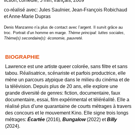
fiction
comédie
5 min
français
2009
co-réalisé avec:
Jules Saulnier, Jean-François Robichaud
et Anne-Marie Dupras
Denis Manzanno n’a plus de contact avec l’argent. Il survit grâce au
troc. Portrait d’un homme en marge.
Thème principal:
luttes sociales
,
Thème(s) secondaire(s):
économie, pauvreté.
BIOGRAPHIE
Lawrence est une artiste queer colorée, sans filtre et sans
tabou. Réalisatrice, scénariste et parfois productrice, elle
mène un parcours atypique dans le milieu du cinéma et de
la télévision. Depuis plus de 20 ans, elle explore une
grande diversité de genres: fiction, documentaire, faux
documentaire, essai, film expérimental et téléréalité. Elle a
réalisé plus d’une quarantaine de courts métrages à travers
des concours et le mouvement Kino. Elle signe trois longs
métrages:
Écartée
(2016),
Bungalow
(2022) et
Billy
(2024).