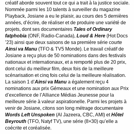
créatif aborde souvent tout ce qui a trait à la justice sociale.
Nommée parmi les 10 talents à surveiller du magazine
Playback, Josiane a eu le plaisir, au cours des 5 dernières
années, d’écrire, de réaliser et de produire une variété de
projets, dont ses documentaires
Tales of Ordinary
fatphobia
(ONF, Radio-Canada),
Loud & Here
(Hot Docs
’23) ainsi que deux saisons de sa première série courte
Ainsi va Manu
(TFO & TV5 Monde). Le travail créatif de
Josiane a reçu plus de 50 nominations dans des festivals
nationaux et internationaux, et a remporté plus de 20 prix,
dont celui du meilleur film, deux fois de la meilleure
scénarisation et cinq fois celui de la meilleure réalisation.
La saison 1 d’
Ainsi va Manu
a également reçu 4
nominations aux prix Gémeaux et une nomination aux Prix
d’excellence de l’Alliance Médias Jeunesse pour la
meilleure série à valeur aspirationelle. Parmi les projets à
venir de Josiane, citons son long métrage documentaire
Words Left Unspoken
(Al Jazeera, CBC, AMI) et
Hôtel
Beyrouth
(TFO, Natyf TV), une série (8×30) qu’elle a
coécrite et coréalisée.