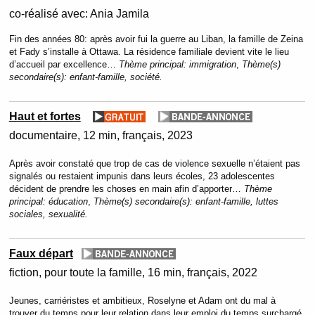
co-réalisé avec:
Ania Jamila
Fin des années 80: après avoir fui la guerre au Liban, la famille de Zeina
et Fady s’installe à Ottawa. La résidence familiale devient vite le lieu
d’accueil par excellence…
Thème principal:
immigration
,
Thème(s)
secondaire(s):
enfant-famille, société.
Haut et fortes
documentaire
12 min
français
2023
Après avoir constaté que trop de cas de violence sexuelle n’étaient pas
signalés ou restaient impunis dans leurs écoles, 23 adolescentes
décident de prendre les choses en main afin d’apporter…
Thème
principal:
éducation
,
Thème(s) secondaire(s):
enfant-famille, luttes
sociales, sexualité.
Faux départ
fiction
pour toute la famille
16 min
français
2022
Jeunes, carriéristes et ambitieux, Roselyne et Adam ont du mal à
trouver du temps pour leur relation dans leur emploi du temps surchargé