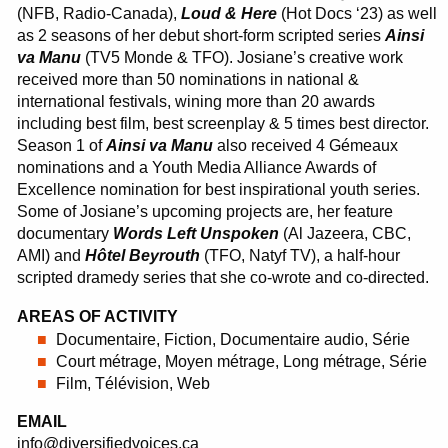
(NFB, Radio-Canada),
Loud & Here
(Hot Docs ‘23) as well
as 2 seasons of her debut short-form scripted series
Ainsi
va Manu
(TV5 Monde & TFO). Josiane’s creative work
received more than 50 nominations in national &
international festivals, wining more than 20 awards
including best film, best screenplay & 5 times best director.
Season 1 of
Ainsi va Manu
also received 4 Gémeaux
nominations and a Youth Media Alliance Awards of
Excellence nomination for best inspirational youth series.
Some of Josiane’s upcoming projects are, her feature
documentary
Words Left Unspoken
(Al Jazeera, CBC,
AMI) and
Hôtel Beyrouth
(TFO, Natyf TV), a half-hour
scripted dramedy series that she co-wrote and co-directed.
AREAS OF ACTIVITY
Documentaire, Fiction, Documentaire audio, Série
Court métrage, Moyen métrage, Long métrage, Série
Film, Télévision, Web
EMAIL
info@diversifiedvoices.ca