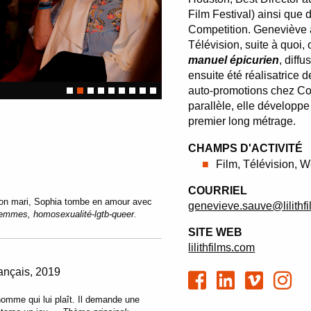
Film Festival) ainsi que 
Competition. Geneviève a
Télévision, suite à quoi,
manuel épicurien
, diff
ensuite été réalisatrice 
auto-promotions chez Cor
parallèle, elle développe
premier long métrage.
CHAMPS D'ACTIVITÉ
Film, Télévision, 
COURRIEL
e son mari, Sophia tombe en amour avec
genevieve.sauve@lilithf
emmes, homosexualité-lgtb-queer.
SITE WEB
lilithfilms.com
rançais
2019
 homme qui lui plaît. Il demande une