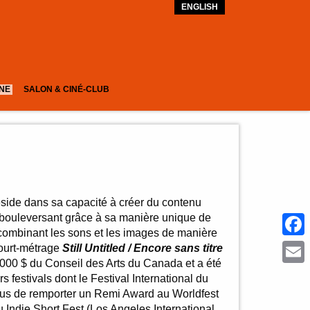
ENGLISH
GNE
SALON & CINÉ-CLUB
side dans sa capacité à créer du contenu
 bouleversant grâce à sa manière unique de
combinant les sons et les images de manière
Face
court-métrage
Still Untitled / Encore sans titre
000 $ du Conseil des Arts du Canada et a été
Emai
s festivals dont le Festival International du
 plus de remporter un Remi Award au Worldfest
 Indie Short Fest (Los Angeles International