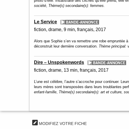
photo d’elle. Insatisfaite des clichés qu’elle prend, elle
société
,
Thème(s) secondaire(s):
femmes.
Le Service
fiction
drame
9 min
français
2017
Alors que Sophie s’en va remettre une robe empruntée à
déconstruit leur dernière conversation.
Thème principal:
Dire – Unspokenwords
fiction
drame
13 min
français
2017
L’une est célèbre, l’autre s’accroche pour continuer. Leurs
leurs mères sont transposées dans leurs troublantes pe
enfant-famille
,
Thème(s) secondaire(s):
art et culture, so
MODIFIEZ VOTRE FICHE