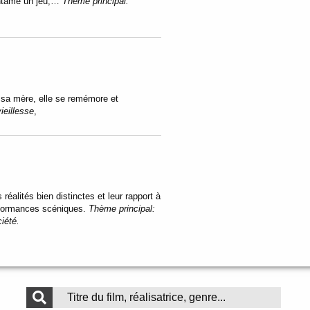
 entame un jeu,…
Thème principal:
 sa mère, elle se remémore et
vieillesse
,
 réalités bien distinctes et leur rapport à
rformances scéniques.
Thème principal:
ciété.