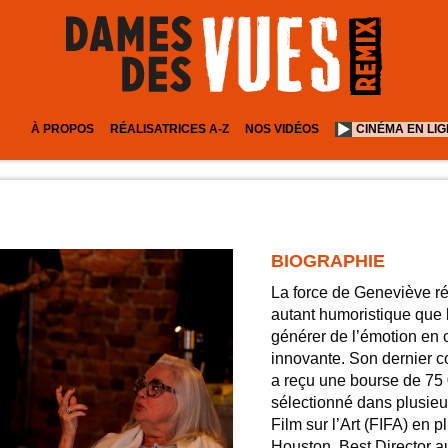
À PROPOS
RÉALISATRICES A-Z
NOS VIDÉOS
CINÉMA EN LI
BIOGRAPHIE
La force de Geneviève ré
autant humoristique que
générer de l’émotion en 
innovante. Son dernier 
a reçu une bourse de 75 
sélectionné dans plusieur
Film sur l’Art (FIFA) en
Houston, Best Director au