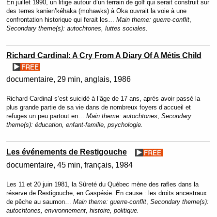
En juillet 1990, un litige autour d’un terrain de golf qui serait construit sur
des terres kanien’kéhaka (mohawks) à Oka ouvrait la voie à une
confrontation historique qui ferait les…
Main theme:
guerre-conflit
,
Secondary theme(s):
autochtones, luttes sociales.
Richard Cardinal: A Cry From A Diary Of A Métis Child
documentaire
29 min
anglais
1986
Richard Cardinal s’est suicidé à l’âge de 17 ans, après avoir passé la
plus grande partie de sa vie dans de nombreux foyers d’accueil et
refuges un peu partout en…
Main theme:
autochtones
,
Secondary
theme(s):
éducation, enfant-famille, psychologie.
Les événements de Restigouche
documentaire
45 min
français
1984
Les 11 et 20 juin 1981, la Sûreté du Québec mène des rafles dans la
réserve de Restigouche, en Gaspésie. En cause : les droits ancestraux
de pêche au saumon…
Main theme:
guerre-conflit
,
Secondary theme(s):
autochtones, environnement, histoire, politique.