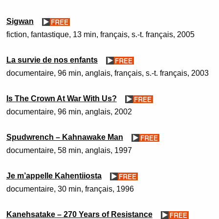
Sigwan
fiction
fantastique
13 min
français, s.-t. français
2005
La survie de nos enfants
documentaire
96 min
anglais, français, s.-t. français
2003
Is The Crown At War With Us?
documentaire
96 min
anglais
2002
Spudwrench – Kahnawake Man
documentaire
58 min
anglais
1997
Je m’appelle Kahentiiosta
documentaire
30 min
français
1996
Kanehsatake – 270 Years of Resistance