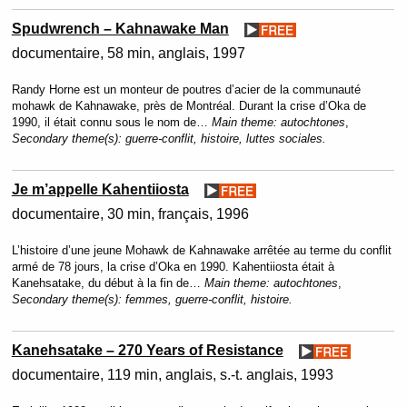
Spudwrench – Kahnawake Man
documentaire
58 min
anglais
1997
Randy Horne est un monteur de poutres d’acier de la communauté
mohawk de Kahnawake, près de Montréal. Durant la crise d’Oka de
1990, il était connu sous le nom de…
Main theme:
autochtones
,
Secondary theme(s):
guerre-conflit, histoire, luttes sociales.
Je m’appelle Kahentiiosta
documentaire
30 min
français
1996
L’histoire d’une jeune Mohawk de Kahnawake arrêtée au terme du conflit
armé de 78 jours, la crise d’Oka en 1990. Kahentiiosta était à
Kanehsatake, du début à la fin de…
Main theme:
autochtones
,
Secondary theme(s):
femmes, guerre-conflit, histoire.
Kanehsatake – 270 Years of Resistance
documentaire
119 min
anglais, s.-t. anglais
1993