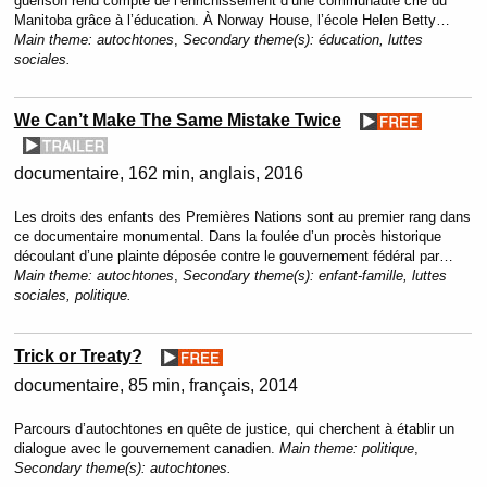
guérison rend compte de l’enrichissement d’une communauté crie du
Manitoba grâce à l’éducation. À Norway House, l’école Helen Betty…
Main theme:
autochtones
,
Secondary theme(s):
éducation, luttes
sociales.
We Can’t Make The Same Mistake Twice
documentaire
162 min
anglais
2016
Les droits des enfants des Premières Nations sont au premier rang dans
ce documentaire monumental. Dans la foulée d’un procès historique
découlant d’une plainte déposée contre le gouvernement fédéral par…
Main theme:
autochtones
,
Secondary theme(s):
enfant-famille, luttes
sociales, politique.
Trick or Treaty?
documentaire
85 min
français
2014
Parcours d’autochtones en quête de justice, qui cherchent à établir un
dialogue avec le gouvernement canadien.
Main theme:
politique
,
Secondary theme(s):
autochtones.