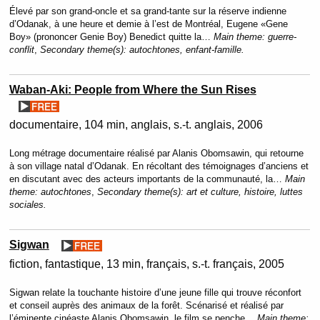
Élevé par son grand-oncle et sa grand-tante sur la réserve indienne
d’Odanak, à une heure et demie à l’est de Montréal, Eugene «Gene
Boy» (prononcer Genie Boy) Benedict quitte la…
Main theme:
guerre-
conflit
,
Secondary theme(s):
autochtones, enfant-famille.
Waban-Aki: People from Where the Sun Rises
documentaire
104 min
anglais, s.-t. anglais
2006
Long métrage documentaire réalisé par Alanis Obomsawin, qui retourne
à son village natal d’Odanak. En récoltant des témoignages d’anciens et
en discutant avec des acteurs importants de la communauté, la…
Main
theme:
autochtones
,
Secondary theme(s):
art et culture, histoire, luttes
sociales.
Sigwan
fiction
fantastique
13 min
français, s.-t. français
2005
Sigwan relate la touchante histoire d’une jeune fille qui trouve réconfort
et conseil auprès des animaux de la forêt. Scénarisé et réalisé par
l’éminente cinéaste Alanis Obomsawin, le film se penche…
Main theme: