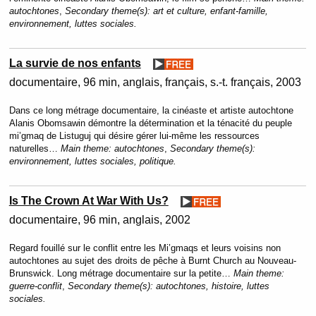
autochtones
,
Secondary theme(s):
art et culture, enfant-famille,
environnement, luttes sociales.
La survie de nos enfants
documentaire
96 min
anglais, français, s.-t. français
2003
Dans ce long métrage documentaire, la cinéaste et artiste autochtone
Alanis Obomsawin démontre la détermination et la ténacité du peuple
mi’gmaq de Listuguj qui désire gérer lui-même les ressources
naturelles…
Main theme:
autochtones
,
Secondary theme(s):
environnement, luttes sociales, politique.
Is The Crown At War With Us?
documentaire
96 min
anglais
2002
Regard fouillé sur le conflit entre les Mi’gmaqs et leurs voisins non
autochtones au sujet des droits de pêche à Burnt Church au Nouveau-
Brunswick. Long métrage documentaire sur la petite…
Main theme:
guerre-conflit
,
Secondary theme(s):
autochtones, histoire, luttes
sociales.