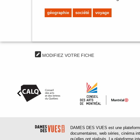
géographie
société
voyage
MODIFIEZ VOTRE FICHE
DAMES DES VUES est une plateforme web
documentaires, web séries, cinéma inter
qu’elles ont réalisés. La plateforme in