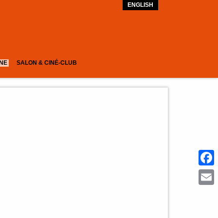
ENGLISH
GNE
SALON & CINÉ-CLUB
Face
Emai