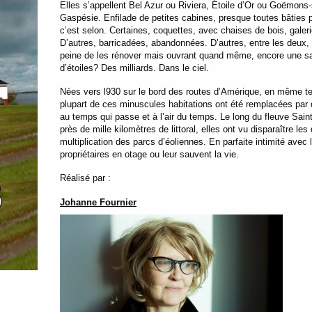
Elles s’appellent Bel Azur ou Riviera, Étoile d’Or ou Goëmons-
Gaspésie. Enfilade de petites cabines, presque toutes bâties pa
c’est selon. Certaines, coquettes, avec chaises de bois, galerie
D’autres, barricadées, abandonnées. D’autres, entre les deux, l
peine de les rénover mais ouvrant quand même, encore une sai
d’étoiles? Des milliards. Dans le ciel.
Nées vers l930 sur le bord des routes d’Amérique, en même te
plupart de ces minuscules habitations ont été remplacées par 
au temps qui passe et à l’air du temps. Le long du fleuve Sain
près de mille kilomètres de littoral, elles ont vu disparaître le
multiplication des parcs d’éoliennes. En parfaite intimité avec
propriétaires en otage ou leur sauvent la vie.
Réalisé par :
Johanne Fournier