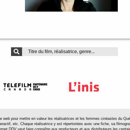
 pour mettre en valeur les réalisatrices et les femmes cinéastes du Québec 
actif, etc. Chaque réalisatrice y est répertoriées avec une fiche, sa filmograp
ternet DDV veut faire connaître aux producteurs et aux distributeurs les centa