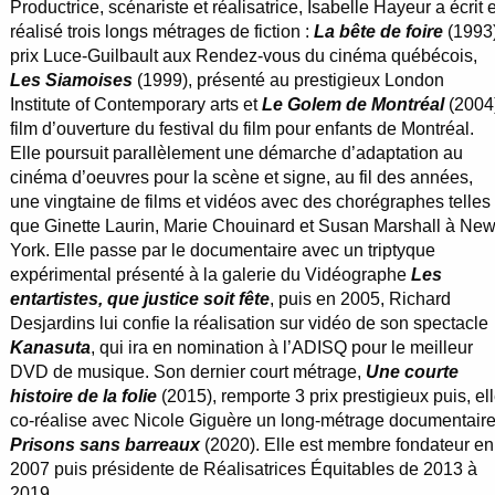
Productrice, scénariste et réalisatrice, Isabelle Hayeur a écrit e
réalisé trois longs métrages de fiction :
La bête de foire
(1993)
prix Luce-Guilbault aux Rendez-vous du cinéma québécois,
Les Siamoises
(1999), présenté au prestigieux London
Institute of Contemporary arts et
Le Golem de Montréal
(2004
film d’ouverture du festival du film pour enfants de Montréal.
Elle poursuit parallèlement une démarche d’adaptation au
cinéma d’oeuvres pour la scène et signe, au fil des années,
une vingtaine de films et vidéos avec des chorégraphes telles
que Ginette Laurin, Marie Chouinard et Susan Marshall à New
York. Elle passe par le documentaire avec un triptyque
expérimental présenté à la galerie du Vidéographe
Les
entartistes, que justice soit fête
, puis en 2005, Richard
Desjardins lui confie la réalisation sur vidéo de son spectacle
Kanasuta
, qui ira en nomination à l’ADISQ pour le meilleur
DVD de musique. Son dernier court métrage,
Une courte
histoire de la folie
(2015), remporte 3 prix prestigieux puis, el
co-réalise avec Nicole Giguère un long-métrage documentaire
Prisons sans barreaux
(2020). Elle est membre fondateur en
2007 puis présidente de Réalisatrices Équitables de 2013 à
2019.