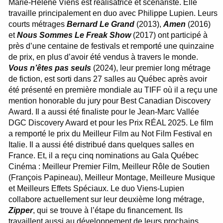
Marie-Hélène Viens est réalisatrice et scénariste. Elle
travaille principalement en duo avec Philippe Lupien. Leurs
courts métrages
Bernard Le Grand
(2013),
Amen
(2016)
et
Nous Sommes Le Freak Show
(2017) ont participé à
près d’une centaine de festivals et remporté une quinzaine
de prix, en plus d’avoir été vendus à travers le monde.
Vous n’êtes pas seuls
(2024), leur premier long métrage
de fiction, est sorti dans 27 salles au Québec après avoir
été présenté en première mondiale au TIFF où il a reçu une
mention honorable du jury pour Best Canadian Discovery
Award. Il a aussi été finaliste pour le Jean-Marc Vallée
DGC Discovery Award et pour les Prix RÉAL 2025. Le film
a remporté le prix du Meilleur Film au Not Film Festival en
Italie. Il a aussi été distribué dans quelques salles en
France. Et, il a reçu cinq nominations au Gala Québec
Cinéma : Meilleur Premier Film, Meilleur Rôle de Soutien
(François Papineau), Meilleur Montage, Meilleure Musique
et Meilleurs Effets Spéciaux. Le duo Viens-Lupien
collabore actuellement sur leur deuxième long métrage,
Zipper
, qui se trouve à l’étape du financement. Ils
travaillent aussi au développement de leurs prochains