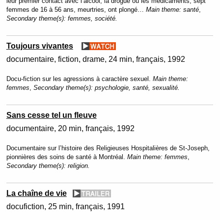
leur premier contact avec l’alcool, la drogue ou les médicaments, sept
femmes de 16 à 56 ans, meurtries, ont plongé…
Main theme:
santé
,
Secondary theme(s):
femmes, société.
Toujours vivantes
documentaire, fiction
drame
24 min
français
1992
Docu-fiction sur les agressions à caractère sexuel.
Main theme:
femmes
,
Secondary theme(s):
psychologie, santé, sexualité.
Sans cesse tel un fleuve
documentaire
20 min
français
1992
Documentaire sur l’histoire des Religieuses Hospitalières de St-Joseph,
pionnières des soins de santé à Montréal.
Main theme:
femmes
,
Secondary theme(s):
religion.
La chaîne de vie
docufiction
25 min
français
1991