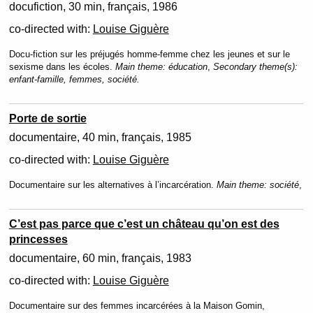
docufiction
30 min
français
1986
co-directed with:
Louise Giguère
Docu-fiction sur les préjugés homme-femme chez les jeunes et sur le
sexisme dans les écoles.
Main theme:
éducation
,
Secondary theme(s):
enfant-famille, femmes, société.
Porte de sortie
documentaire
40 min
français
1985
co-directed with:
Louise Giguère
Documentaire sur les alternatives à l’incarcération.
Main theme:
société
,
C’est pas parce que c’est un château qu’on est des
princesses
documentaire
60 min
français
1983
co-directed with:
Louise Giguère
Documentaire sur des femmes incarcérées à la Maison Gomin,