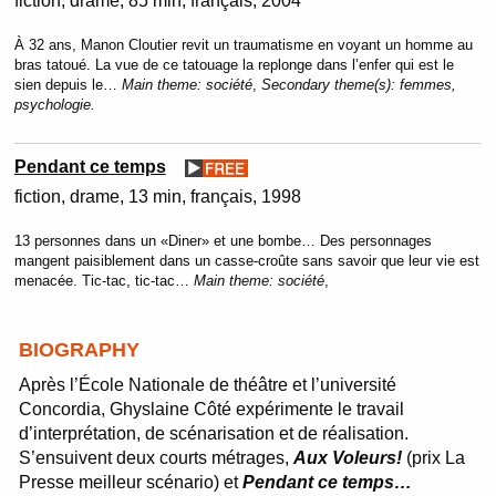
fiction
drame
85 min
français
2004
À 32 ans, Manon Cloutier revit un traumatisme en voyant un homme au
bras tatoué. La vue de ce tatouage la replonge dans l’enfer qui est le
sien depuis le…
Main theme:
société
,
Secondary theme(s):
femmes,
psychologie.
Pendant ce temps
fiction
drame
13 min
français
1998
13 personnes dans un «Diner» et une bombe… Des personnages
mangent paisiblement dans un casse-croûte sans savoir que leur vie est
menacée. Tic-tac, tic-tac…
Main theme:
société
,
BIOGRAPHY
Après l’École Nationale de théâtre et l’université
Concordia, Ghyslaine Côté expérimente le travail
d’interprétation, de scénarisation et de réalisation.
S’ensuivent deux courts métrages,
Aux Voleurs!
(prix La
Presse meilleur scénario) et
Pendant ce temps
…