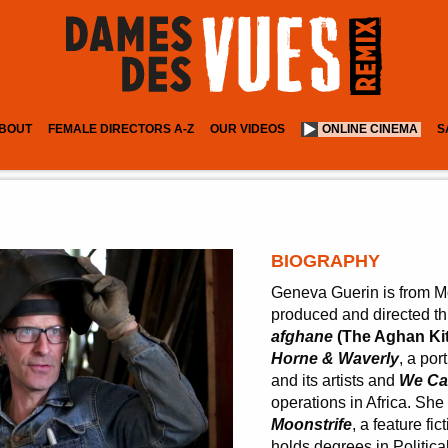
BOUT
FEMALE DIRECTORS A-Z
OUR VIDEOS
ONLINE CINEMA
S
BIOGRAPHY
Geneva Guerin is from M
produced and directed t
afghane
(The Aghan Ki
Horne & Waverly
, a po
and its artists and
We Cal
operations in Africa. She
Moonstrife
, a feature fi
holds degrees in Politic