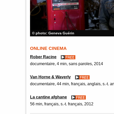
© photo: Geneva Guérin
ONLINE CINEMA
Rober Racine
documentaire
4 min
sans paroles
2014
Van Horne & Waverly
documentaire
44 min
français, anglais, s.-t. a
La cantine afghane
56 min
français, s.-t. français
2012