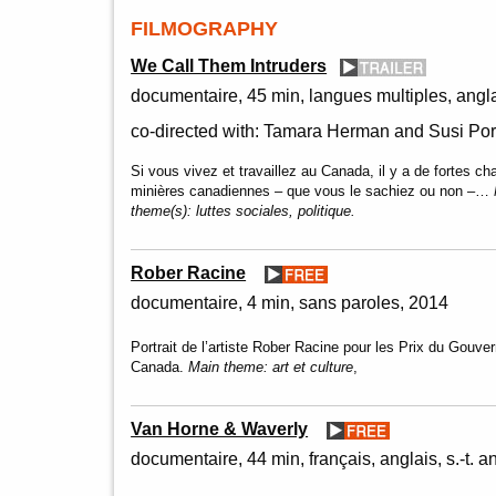
FILMOGRAPHY
We Call Them Intruders
documentaire
45 min
langues multiples, anglai
co-directed with:
Tamara Herman and Susi Por
Si vous vivez et travaillez au Canada, il y a de fortes 
minières canadiennes – que vous le sachiez ou non –…
theme(s):
luttes sociales, politique.
Rober Racine
documentaire
4 min
sans paroles
2014
Portrait de l’artiste Rober Racine pour les Prix du Gouve
Canada.
Main theme:
art et culture
,
Van Horne & Waverly
documentaire
44 min
français, anglais, s.-t. a