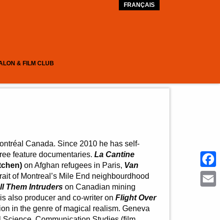
FRANÇAIS
ALON & FILM CLUB
ontréal Canada. Since 2010 he has self-
hree feature documentaries.
La Cantine
tchen)
on Afghan refugees in Paris,
Van
Face
rtrait of Montreal’s Mile End neighbourdhood
l Them Intruders
on Canadian mining
Emai
 is also producer and co-writer on
Flight Over
ction in the genre of magical realism. Geneva
al Science, Communication Studies (film