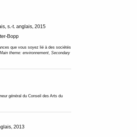
s, s.-t. anglais
2015
ter-Bopp
chances que vous soyez lié à des sociétés
Main theme:
environnement
,
Secondary
rneur général du Conseil des Arts du
nglais
2013