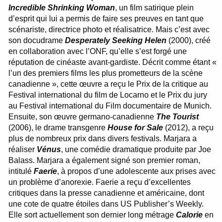
Incredible Shrinking Woman
, un film satirique plein
d’esprit qui lui a permis de faire ses preuves en tant que
scénariste, directrice photo et réalisatrice. Mais c’est avec
son docudrame
Desperately Seeking Helen
(2000), créé
en collaboration avec l’ONF, qu’elle s’est forgé une
réputation de cinéaste avant-gardiste. Décrit comme étant «
l’un des premiers films les plus prometteurs de la scène
canadienne », cette œuvre a reçu le Prix de la critique au
Festival international du film de Locarno et le Prix du jury
au Festival international du Film documentaire de Munich.
Ensuite, son œuvre germano-canadienne
The Tourist
(2006), le drame transgenre
House for Sale
(2012), a reçu
plus de nombreux prix dans divers festivals. Marjara a
réaliser
Vénus
, une comédie dramatique produite par Joe
Balass. Marjara a également signé son premier roman,
intitulé
Faerie
, à propos d’une adolescente aux prises avec
un problème d’anorexie. Faerie a reçu d’excellentes
critiques dans la presse canadienne et américaine, dont
une cote de quatre étoiles dans US Publisher’s Weekly.
Elle sort actuellement son dernier long métrage
Calorie
en