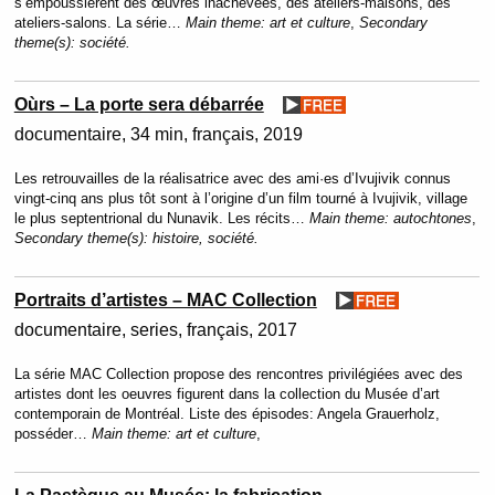
s’empoussièrent des œuvres inachevées, des ateliers-maisons, des
ateliers-salons. La série…
Main theme:
art et culture
,
Secondary
theme(s):
société.
Oùrs – La porte sera débarrée
documentaire
34 min
français
2019
Les retrouvailles de la réalisatrice avec des ami·es d’Ivujivik connus
vingt-cinq ans plus tôt sont à l’origine d’un film tourné à Ivujivik, village
le plus septentrional du Nunavik. Les récits…
Main theme:
autochtones
,
Secondary theme(s):
histoire, société.
Portraits d’artistes – MAC Collection
documentaire
series
français
2017
La série MAC Collection propose des rencontres privilégiées avec des
artistes dont les oeuvres figurent dans la collection du Musée d’art
contemporain de Montréal. Liste des épisodes: Angela Grauerholz,
posséder…
Main theme:
art et culture
,