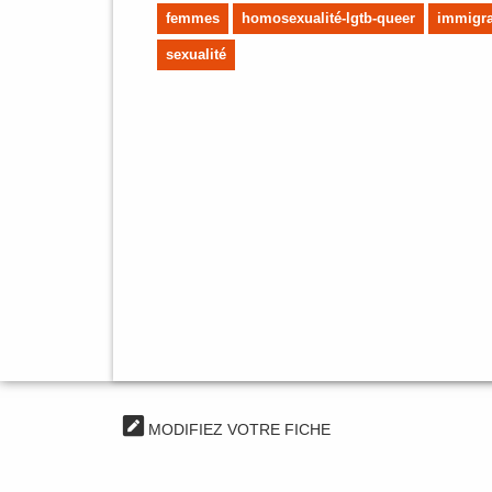
femmes
homosexualité-lgtb-queer
immigra
sexualité
MODIFIEZ VOTRE FICHE