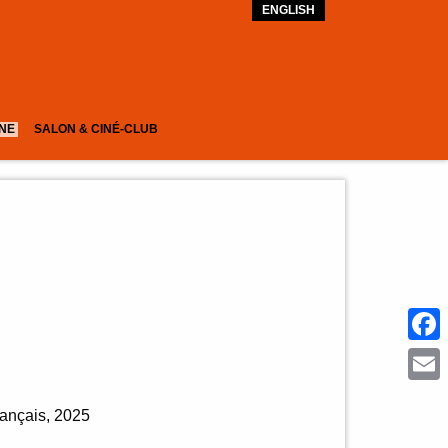
ENGLISH
GNE
SALON & CINÉ-CLUB
Face
Emai
rançais
2025