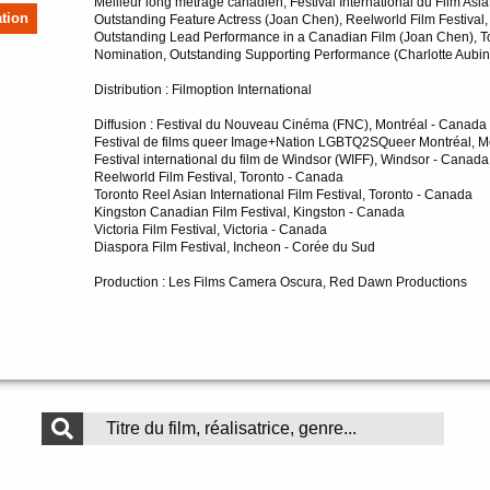
Meilleur long métrage canadien, Festival International du Film Asi
tion
Outstanding Feature Actress (Joan Chen), Reelworld Film Festival
Outstanding Lead Performance in a Canadian Film (Joan Chen), Tor
Nomination, Outstanding Supporting Performance (Charlotte Aubin),
Distribution : Filmoption International
Diffusion : Festival du Nouveau Cinéma (FNC), Montréal - Canada
Festival de films queer Image+Nation LGBTQ2SQueer Montréal, M
Festival international du film de Windsor (WIFF), Windsor - Canada
Reelworld Film Festival, Toronto - Canada
Toronto Reel Asian International Film Festival, Toronto - Canada
Kingston Canadian Film Festival, Kingston - Canada
Victoria Film Festival, Victoria - Canada
Diaspora Film Festival, Incheon - Corée du Sud
Production : Les Films Camera Oscura, Red Dawn Productions