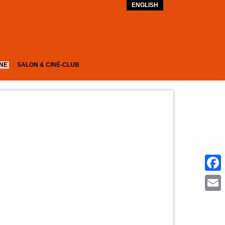
ENGLISH
GNE
SALON & CINÉ-CLUB
Face
Emai