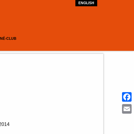
ENGLISH
INÉ-CLUB
Face
Emai
2014