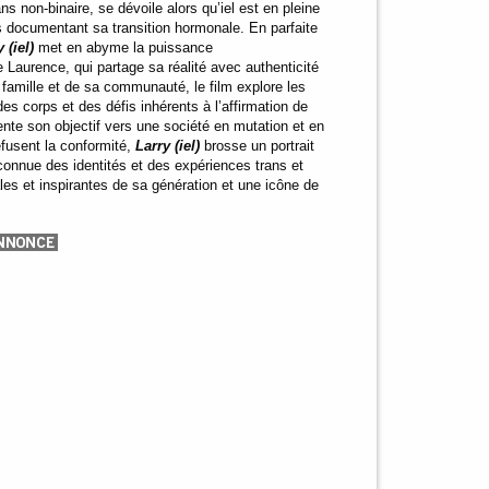
s non-binaire, se dévoile alors qu’iel est en pleine
ts documentant sa transition hormonale. En parfaite
 (iel)
met en abyme la puissance
Laurence, qui partage sa réalité avec authenticité
a famille et de sa communauté, le film explore les
es corps et des défis inhérents à l’affirmation de
riente son objectif vers une société en mutation et en
refusent la conformité,
Larry (iel)
brosse un portrait
onnue des identités et des expériences trans et
ales et inspirantes de sa génération et une icône de