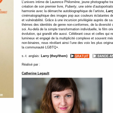
L’univers intime de Laurence Philomène, jeune photographe tran
création de son premier livre,
Puberty
, une série d’autoportrai
harmonie avec la démarche autobiographique de l’artiste,
Larry
cinématographique des images pop aux couleurs éclatantes de 
et vulnérabilité. Grâce à une incursion privilégiée auprès de s
thèmes des identités de genre non-conformes, de la diversité d
soi. Au-delà de la simple transformation individuelle, le film o
évolution, qui grandit elle aussi. Célébrant ceux et celles qui 
lumineux et engagé de la multiplicité complexe et souvent méc
non-binaires, nous révélant ainsi l’une des voix les plus origin
la communauté LGBTQ+.
s.-t. anglais:
Larry (they/them)
Réalisé par :
Catherine Legault