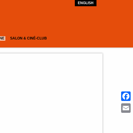
ENGLISH
GNE
SALON & CINÉ-CLUB
Face
Emai