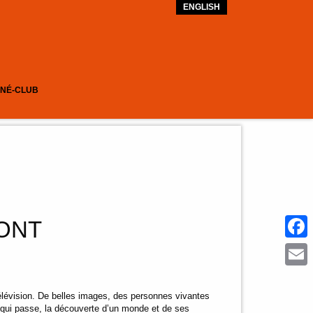
ENGLISH
INÉ-CLUB
ONT
Face
Emai
 télévision. De belles images, des personnes vivantes
 qui passe, la découverte d’un monde et de ses