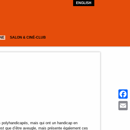
ENGLISH
GNE
SALON & CINÉ-CLUB
Face
Emai
s polyhandicapés, mais qui ont un handicap en
est que d’être aveugle, mais présente également ces