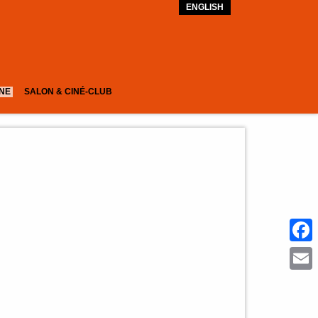
ENGLISH
GNE
SALON & CINÉ-CLUB
Face
Emai