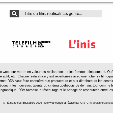
 pour mettre en valeur les réalisatrices et les femmes cinéastes du Québec 
actif, etc. Chaque réalisatrice y est répertoriées avec une fiche, sa filmograp
ternet DDV veut faire connaître aux producteurs et aux distributeurs les centa
 découvrir les nouveaux talents du cinéma québécois de demain, tout comme le
tographique. DDV favorise le réseautage et le partage de ressources entre les
© Réalisatrices Équitables 2026 / Site web conçu et réalisé par
Gris-Gris design graphiqu