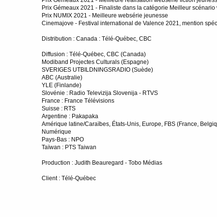
Prix Gémeaux 2021 - Finaliste dans la catégorie Meilleur scénario 
Prix NUMIX 2021 - Meilleure websérie jeunesse
Cinemajove - Festival international de Valence 2021, mention spéc
Distribution : Canada : Télé-Québec, CBC
Diffusion : Télé-Québec, CBC (Canada)
Modiband Projectes Culturals (Espagne)
SVERIGES UTBILDNINGSRADIO (Suède)
ABC (Australie)
YLE (Finlande)
Slovénie : Radio Televizija Slovenija - RTVS
France : France Télévisions
Suisse : RTS
Argentine : Pakapaka
Amérique latine/Caraïbes, États-Unis, Europe, FBS (France, Belgiqu
Numérique
Pays-Bas : NPO
Taïwan : PTS Taiwan
Production : Judith Beauregard - Tobo Médias
Client : Télé-Québec