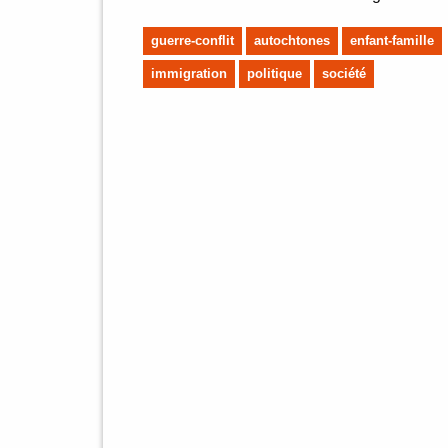
guerre-conflit
autochtones
enfant-famille
immigration
politique
société