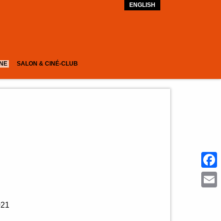
ENGLISH
GNE
SALON & CINÉ-CLUB
Face
Emai
021