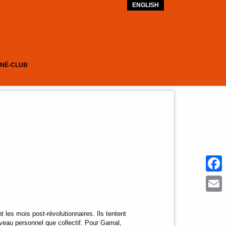
ENGLISH
INÉ-CLUB
Face
Emai
t les mois post-révolutionnaires. Ils tentent
iveau personnel que collectif. Pour Gamal,