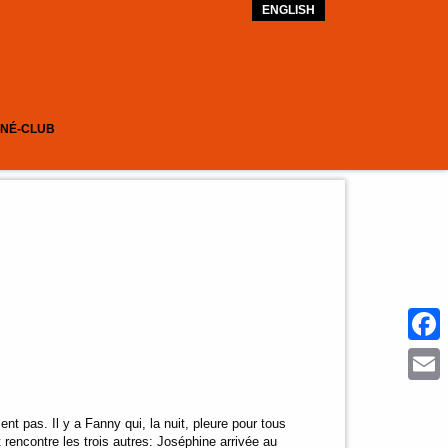
ENGLISH
INÉ-CLUB
Face
Emai
t pas. Il y a Fanny qui, la nuit, pleure pour tous
 rencontre les trois autres: Joséphine arrivée au