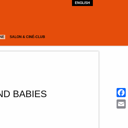
ENGLISH
GNE
SALON & CINÉ-CLUB
D BABIES
Face
Emai