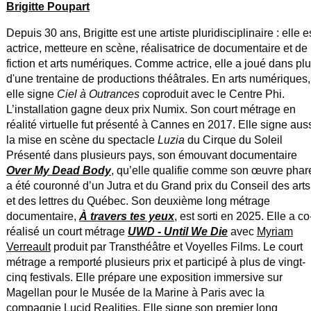
Brigitte Poupart
Depuis 30 ans, Brigitte est une artiste pluridisciplinaire : elle e
actrice, metteure en scène, réalisatrice de documentaire et de
fiction et arts numériques. Comme actrice, elle a joué dans pl
d'une trentaine de productions théâtrales. En arts numériques,
elle signe
Ciel à Outrances
coproduit avec le Centre Phi.
L’installation gagne deux prix Numix. Son court métrage en
réalité virtuelle fut présenté à Cannes en 2017. Elle signe aus
la mise en scène du spectacle
Luzia
du Cirque du Soleil
Présenté dans plusieurs pays, son émouvant documentaire
Over My Dead Body
, qu’elle qualifie comme son œuvre phar
a été couronné d’un Jutra et du Grand prix du Conseil des arts
et des lettres du Québec. Son deuxième long métrage
documentaire,
À travers tes yeux
, est sorti en 2025. Elle a co
réalisé un court métrage
UWD
-
Until We Die
avec
Myriam
Verreault
produit par Transthéâtre et Voyelles Films. Le court
métrage a remporté plusieurs prix et participé à plus de vingt-
cinq festivals. Elle prépare une exposition immersive sur
Magellan pour le Musée de la Marine à Paris avec la
compagnie Lucid Realities. Elle signe son premier long