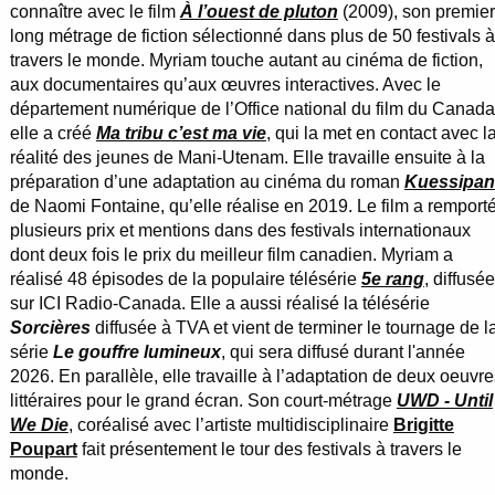
connaître avec le film
À l’ouest de pluton
(2009), son premier
long métrage de fiction sélectionné dans plus de 50 festivals à
travers le monde. Myriam touche autant au cinéma de fiction,
aux documentaires qu’aux œuvres interactives. Avec le
département numérique de l’Office national du film du Canada
elle a créé
Ma tribu c’est ma vie
, qui la met en contact avec l
réalité des jeunes de Mani-Utenam. Elle travaille ensuite à la
préparation d’une adaptation au cinéma du roman
Kuessipan
de Naomi Fontaine, qu’elle réalise en 2019. Le film a remport
plusieurs prix et mentions dans des festivals internationaux
dont deux fois le prix du meilleur film canadien. Myriam a
réalisé 48 épisodes de la populaire télésérie
5e rang
, diffusée
sur ICI Radio-Canada. Elle a aussi réalisé la télésérie
Sorcières
diffusée à TVA et vient de terminer le tournage de l
série
Le gouffre lumineux
, qui sera diffusé durant l'année
2026. En parallèle, elle travaille à l’adaptation de deux oeuvr
littéraires pour le grand écran. Son court-métrage
UWD - Until
We Die
, coréalisé avec l’artiste multidisciplinaire
Brigitte
Poupart
fait présentement le tour des festivals à travers le
monde.