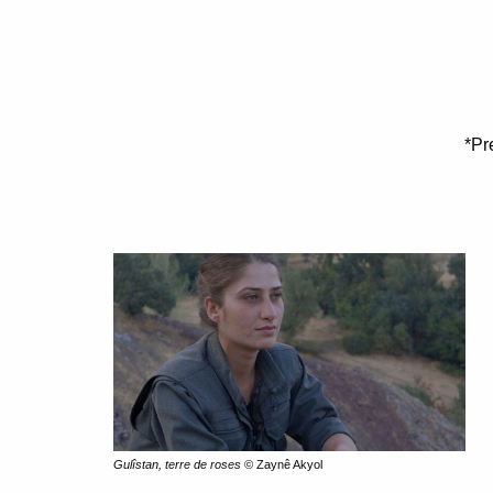
*Pr
Gulîstan, terre de roses
© Zaynê Akyol