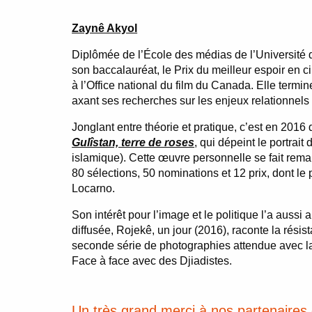
Zaynê Akyol
Diplômée de l’École des médias de l’Université
son baccalauréat, le Prix du meilleur espoir en
à l’Office national du film du Canada. Elle term
axant ses recherches sur les enjeux relationnels 
Jonglant entre théorie et pratique, c’est en 201
Gulîstan, terre de roses
, qui dépeint le portrai
islamique). Cette œuvre personnelle se fait remar
80 sélections, 50 nominations et 12 prix, dont le
Locarno.
Son intérêt pour l’image et le politique l’a aus
diffusée, Rojekê, un jour (2016), raconte la rési
seconde série de photographies attendue avec 
Face à face avec des Djiadistes.
Un très grand merci à nos partenaires