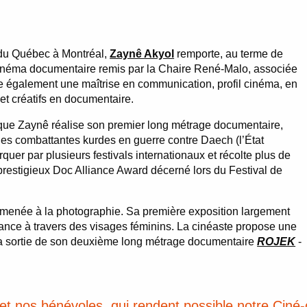
 du Québec à Montréal,
Zaynê Akyol
remporte, au terme de
 cinéma documentaire remis par la Chaire René-Malo, associée
ine également une maîtrise en communication, profil cinéma, en
et créatifs en documentaire.
6 que Zaynê réalise son premier long métrage documentaire,
t des combattantes kurdes en guerre contre Daech (l’État
quer par plusieurs festivals internationaux et récolte plus de
 prestigieux Doc Alliance Award décerné lors du Festival de
si amenée à la photographie. Sa première exposition largement
stance à travers des visages féminins. La cinéaste propose une
la sortie de son deuxième long métrage documentaire
ROJEK
-
 et nos bénévoles, qui rendent possible notre Ci