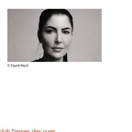
© Zaynê Akyol
né-club Dames des vues.