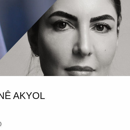
NÊ AKYOL
)