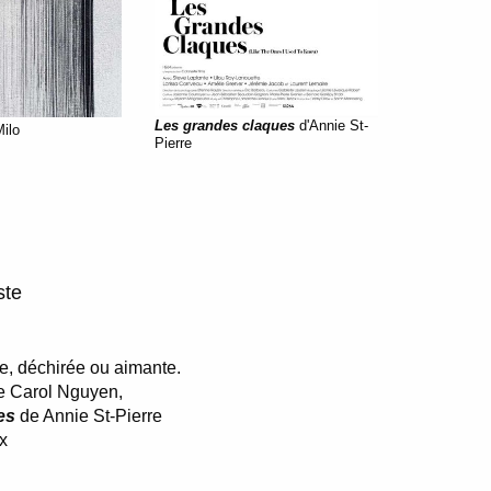
Les grandes claques
d'Annie St-
ilo
Pierre
ste
oue, déchirée ou aimante.
 Carol Nguyen,
es
de Annie St-Pierre
ux