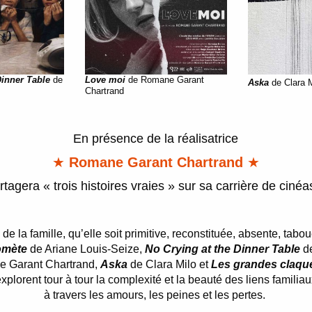
Dinner Table
de
Love moi
de Romane Garant
Aska
de Clara M
Chartrand
En présence de la réalisatrice
★
Romane Garant Chartrand
★
rtagera « trois histoires vraies » sur sa carrière de cinéa
de la famille, qu’elle soit primitive, reconstituée, absente, tab
omète
de Ariane Louis-Seize,
No Crying at the Dinner Table
de
 Garant Chartrand,
Aska
de Clara Milo et
Les grandes claqu
xplorent tour à tour la complexité et la beauté des liens familia
à travers les amours, les peines et les pertes.