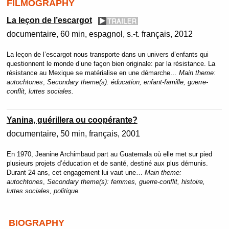
FILMOGRAPHY
La leçon de l’escargot
documentaire
60 min
espagnol, s.-t. français
2012
La leçon de l’escargot nous transporte dans un univers d’enfants qui
questionnent le monde d’une façon bien originale: par la résistance. La
résistance au Mexique se matérialise en une démarche…
Main theme:
autochtones
,
Secondary theme(s):
éducation, enfant-famille, guerre-
conflit, luttes sociales.
Yanina, guérillera ou coopérante?
documentaire
50 min
français
2001
En 1970, Jeanine Archimbaud part au Guatemala où elle met sur pied
plusieurs projets d’éducation et de santé, destiné aux plus démunis.
Durant 24 ans, cet engagement lui vaut une…
Main theme:
autochtones
,
Secondary theme(s):
femmes, guerre-conflit, histoire,
luttes sociales, politique.
BIOGRAPHY