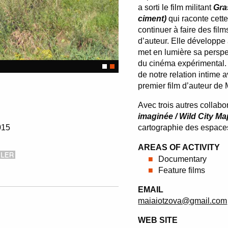
a sorti le film militant
Gra
ciment)
qui raconte cette
continuer à faire des film
d’auteur. Elle développe
met en lumière sa perspec
du cinéma expérimental
de notre relation intime a
premier film d’auteur de 
Avec trois autres collabor
imaginée / Wild City M
015
cartographie des espaces 
AREAS OF ACTIVITY
Documentary
Feature films
EMAIL
maiaiotzova@gmail.com
WEB SITE