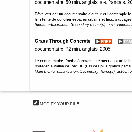
documentaire
50 min
anglais, s.-t. français
2
Rêve vert est un documentaire d’auteur qui contemple la 
film tente de concilier espaces urbains et lieux sauvage
theme:
urbanisation
,
Secondary theme(s):
environnement
Grass Through Concrete
documentaire
72 min
anglais
2005
Le documentaire L’herbe à travers le ciment capture la 
protéger la vallée de Red Hill (l’un des plus grands par
Main theme:
urbanisation
,
Secondary theme(s):
autochto
MODIFY YOUR FILE