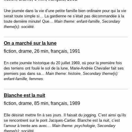
Une journée dans la vie d’une petite famille bien ordinaire pour qui la vie
serait toute simple si… La gardienne ne s’était pas décommandée à la
toute dernière minute! Que…
Main theme:
enfant-famille
,
Secondary
theme(s):
société.
On a marché sur la lune
fiction
drame
26 min
français
1991
En cette journée historique du 20 juillet 1969, où pour la première fois
des terriens ont foulé le sol de la lune, Marie-Andrée Chevalier fait ses
premiers pas dans sa…
Main theme:
histoire
,
Secondary theme(s):
enfant-famille, femmes.
Blanche est la nuit
fiction
drame
85 min
français
1989
Elle désirait mettre fin à ses jours. Il faisait du jogging. C’est ainsi qu’ils
se rencontrent sur le pont Jacques-Cartier. Blanche est la nuit, c’est
l’amour à trente ans avec…
Main theme:
psychologie
,
Secondary
theme(s):
société.