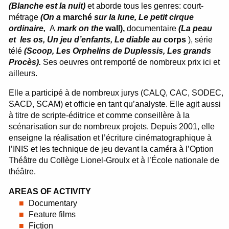
(Blanche
est
la nuit)
et aborde tous les genres: court-
métrage
(On
a
marché
sur
la
lune,
Le
petit cirque
ordinaire,
A
mark
on
the
wall),
documentaire
(La peau
et
les
os,
Un
jeu
d’enfants,
Le
diable
au
corps
), série
télé
(Scoop,
Les
Orphelins
de
Duplessis,
Les
grands
Procès).
Ses oeuvres ont remporté de nombreux prix ici et
ailleurs.
Elle a participé à de nombreux jurys (CALQ, CAC, SODEC,
SACD, SCAM) et officie en tant qu’analyste. Elle agit aussi
à titre de scripte-éditrice et comme conseillère à la
scénarisation sur de nombreux projets. Depuis 2001, elle
enseigne la réalisation et l’écriture cinématographique à
l’INIS et les technique de jeu devant la caméra à l’Option
Théâtre du Collège Lionel-Groulx et à l’École nationale de
théâtre.
AREAS OF ACTIVITY
Documentary
Feature films
Fiction