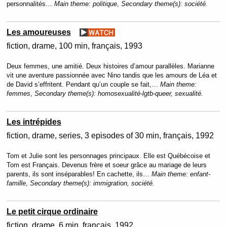
personnalités…
Main theme:
politique
,
Secondary theme(s):
société.
Les amoureuses
fiction
drame
100 min
français
1993
Deux femmes, une amitié. Deux histoires d’amour parallèles. Marianne
vit une aventure passionnée avec Nino tandis que les amours de Léa et
de David s’effritent. Pendant qu’un couple se fait,…
Main theme:
femmes
,
Secondary theme(s):
homosexualité-lgtb-queer, sexualité.
Les intrépides
fiction
drame
series
3 episodes of 30 min
français
1992
Tom et Julie sont les personnages principaux. Elle est Québécoise et
Tom est Français. Devenus frère et soeur grâce au mariage de leurs
parents, ils sont inséparables! En cachette, ils…
Main theme:
enfant-
famille
,
Secondary theme(s):
immigration, société.
Le petit cirque ordinaire
fiction
drame
6 min
français
1992