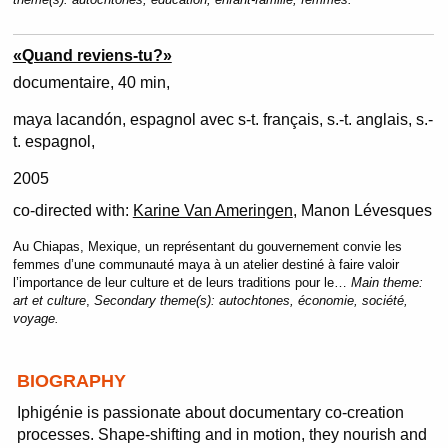
«Quand reviens-tu?»
documentaire
40 min
maya lacandón, espagnol avec s-t. français, s.-t. anglais, s.-
t. espagnol
2005
co-directed with:
Karine Van Ameringen
, Manon Lévesques
Au Chiapas, Mexique, un représentant du gouvernement convie les
femmes d’une communauté maya à un atelier destiné à faire valoir
l’importance de leur culture et de leurs traditions pour le…
Main theme:
art et culture
,
Secondary theme(s):
autochtones, économie, société,
voyage.
BIOGRAPHY
Iphigénie is passionate about documentary co-creation
processes. Shape-shifting and in motion, they nourish and