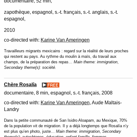
documentaire
52 min
zapothèque, espagnol, s.-t. français, s.-t. anglais, s.-t.
espagnol
2010
co-directed with:
Karine Van Ameringen
Travailleurs migrants mexicains : regard sur la réalité de leurs proches
qui restent au pays. Au rythme du moulin à maïs, du travail aux
champs, de la préparation des repas…
Main theme:
immigration
,
Secondary theme(s):
société.
Chère Rosalía
documentaire
8 min
espagnol, s.-t. français
2008
co-directed with:
Karine Van Ameringen
, Aude Maltais-
Landry
Dans la petite communauté de San Isidro Aloapam, au Mexique, 70%
de la population vit de migration. Il y a déjà longtemps que Rosalía n’y
est plus qu’en photo, juste…
Main theme:
immigration
,
Secondary
theme(s):
autochtones, éducation, enfant-famille, femmes.