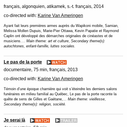
français, algonquien, atikamek, s.-t. français
2014
co-directed with:
Karine Van Ameringen
Ayant fait leurs premières armes auprès du Wapikoni mobile, Samian,
Melissa Mollen Dupuis, Marie-Pier Ottawa, Kevin Papatie et Raymond
Caplin ont développé des démarches originales de cinéastes et de
musiciens.…
Main theme:
art et culture
,
Secondary theme(s):
autochtones, enfant-famille, luttes sociales.
Le pas de la porte
documentaire
75 min
français
2013
co-directed with:
Karine Van Ameringen
Témoin d’une époque charnière qui voit s’éteindre les derniers salons
funéraires en milieu familial au Québec, Le pas de la porte raconte la
quête de sens de Gilles et Gaétane,…
Main theme:
vieillesse
,
Secondary theme(s):
religion, société.
Je serai là