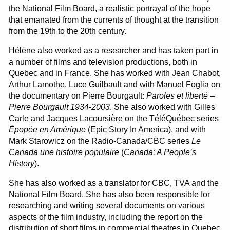
the National Film Board, a realistic portrayal of the hope
that emanated from the currents of thought at the transition
from the 19th to the 20th century.
Hélène also worked as a researcher and has taken part in
a number of films and television productions, both in
Quebec and in France. She has worked with Jean Chabot,
Arthur Lamothe, Luce Guilbault and with Manuel Foglia on
the documentary on Pierre Bourgault:
Paroles et liberté –
Pierre Bourgault 1934-2003
. She also worked with Gilles
Carle and Jacques Lacoursière on the TéléQuébec series
Épopée en Amérique
(Epic Story In America), and with
Mark Starowicz on the Radio-Canada/CBC series
Le
Canada une histoire populaire
(
Canada: A People’s
History
).
She has also worked as a translator for CBC, TVA and the
National Film Board. She has also been responsible for
researching and writing several documents on various
aspects of the film industry, including the report on the
distribution of short films in commercial theatres in Quebec