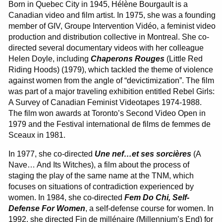
Born in Quebec City in 1945, Hélène Bourgault is a
Canadian video and film artist. In 1975, she was a founding
member of GIV, Groupe Intervention Vidéo, a feminist video
production and distribution collective in Montreal. She co-
directed several documentary videos with her colleague
Helen Doyle, including
Chaperons Rouges
(
Little Red
Riding Hoods
) (1979), which tackled the theme of violence
against women from the angle of “devictimization”. The film
was part of a major traveling exhibition entitled Rebel Girls:
A Survey of Canadian Feminist Videotapes 1974-1988.
The film won awards at Toronto’s Second Video Open in
1979 and the Festival international de films de femmes de
Sceaux in 1981.
In 1977, she co-directed
Une nef…et ses sorcières
(A
Nave… And Its Witches), a film about the process of
staging the play of the same name at the TNM, which
focuses on situations of contradiction experienced by
women. In 1984, she co-directed
Fem Do Chi, Self-
Defense For Women
, a self-defense course for women. In
1992, she directed Fin de millénaire (Millennium’s End) for