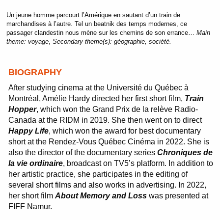
Un jeune homme parcourt l’Amérique en sautant d’un train de
marchandises à l’autre. Tel un beatnik des temps modernes, ce
passager clandestin nous mène sur les chemins de son errance…
Main
theme:
voyage
,
Secondary theme(s):
géographie, société.
BIOGRAPHY
After studying cinema at the Université du Québec à
Montréal, Amélie Hardy directed her first short film,
Train
Hopper
, which won the Grand Prix de la relève Radio-
Canada at the RIDM in 2019. She then went on to direct
Happy Life
, which won the award for best documentary
short at the Rendez-Vous Québec Cinéma in 2022. She is
also the director of the documentary series
Chroniques de
la vie ordinaire
, broadcast on TV5’s platform. In addition to
her artistic practice, she participates in the editing of
several short films and also works in advertising. In 2022,
her short film
About Memory and Loss
was presented at
FIFF Namur.